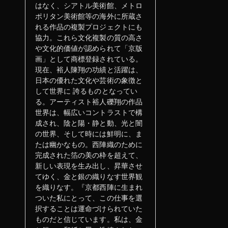
はなく、シアトル美術館、メトロ
ポリタン美術館等の海外に所蔵さ
れる作品の複製プロジェクトにも
協力。これら文化複製の質の高さ
や文化的価値が認められて「京版
画」として商標登録されている。
現在、裕人陳翔の功績と活躍は、
日本の優れた文化や芸術の象徴と
して世界に 誇るものとなってい
る。アーティスト裕人礫翔の作品
世界は、幅広いコントラストで構
成され、陰と陽・静と動、光と闇
の世界、そして時には鮮明に、ま
たは幽かなもの。西陣織のために
完成された箔の美の枠を超えて、
新しい表現を生み出し、昇華させ
てゆく、金と銀の織りなす世界観
を織りなす。『京都西陣に生まれ
ついた私にとって、この仕事を選
択することは運命づけられていた
ものだと信じています。私は、金