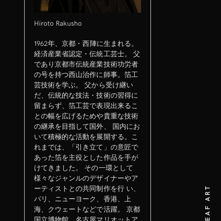
Hiroto Rakusho
1962年、京都・西陣に生まれる。
経済産業省認定・伝統工芸士。 父
であり京都市伝統産業技術功労者
の号を持つ西山治作に師事。箔工
芸技術を学ぶ。 父から受け継い
だ、伝統的な技法・技術の習得に
留まらず、箔工芸で表現出来るこ
との幅を広げるためや貴重な技術
の継承を目指して国外、 国内にお
いて積極的な活動を展開する。こ
れまでは、「引き立て」の意匠で
あった箔を主役とした作品を手が
けてきました。 その一環として
様々なジャンルのデザイナーやア
ーティストとの共同制作を行 い、
パリ、ニューヨーク、香港、上
海、クウェートなどで活躍。 京都
国立博物館、名古屋マリオットア