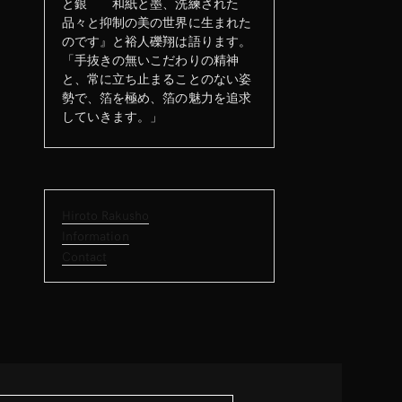
と銀 和紙と墨、洗練された
品々と抑制の美の世界に生まれた
のです』と裕人礫翔は語ります。
「手抜きの無いこだわりの精神
と、常に立ち止まることのない姿
勢で、箔を極め、箔の魅力を追求
していきます。」
Hiroto Rakusho
Information
Contact