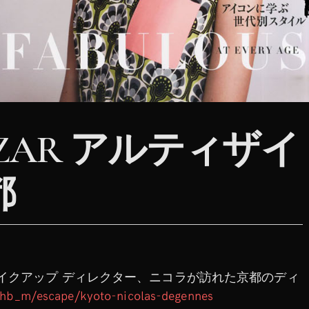
BAZZAR アルティザイ
都
メイクアップ ディレクター、ニコラが訪れた京都のディ
p/hb_m/
escape/kyoto-nicolas-degennes