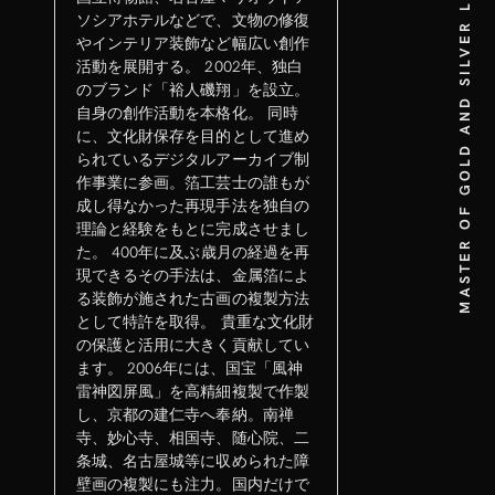
MASTER OF GOLD AND SILVER LEAF ART
ソシアホテルなどで、文物の修復
やインテリア装飾など幅広い創作
活動を展開する。 2002年、独白
のブランド「裕人磯翔」を設立。
自身の創作活動を本格化。 同時
に、文化財保存を目的として進め
られているデジタルアーカイブ制
作事業に参画。箔工芸士の誰もが
成し得なかった再現手法を独自の
理論と経験をもとに完成させまし
た。 400年に及ぶ歳月の経過を再
現できるその手法は、金属箔によ
る装飾が施された古画の複製方法
として特許を取得。 貴重な文化財
の保護と活用に大きく貢献してい
ます。 2006年には、国宝「風神
雷神図屏風」を高精細複製で作製
し、京都の建仁寺へ奉納。南禅
寺、妙心寺、相国寺、随心院、二
条城、名古屋城等に収められた障
壁画の複製にも注力。国内だけで